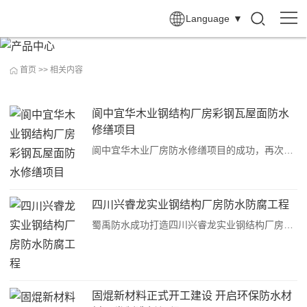
Language
▼
首页
>>
相关内容
阆中宜华木业钢结构厂房彩钢瓦屋面防水
修缮项目
阆中宜华木业厂房防水修缮项目的成功，再次验证了成都蜀禹防水SYR 金属屋面无缝防水系统在工业厂房屋面渗漏治理中的技术优势。蜀禹防水始终坚持 "技术驱动、实效为本" 的理念，针对不同屋面类型和渗漏问题，提供定制化解决方案，用专业和诚信为西南地区工商业···
四川兴睿龙实业钢结构厂房防水防腐工程
蜀禹防水成功打造四川兴睿龙实业钢结构厂房防水防腐工程案例 钢结构厂房因空间利用率高、搭建周期短等优势广泛应用于工业生产，但屋面长期暴露在外，受风雨侵蚀、温度变化等影响，易出现锈蚀、渗漏等问题，严重影响生产安全与设备寿命。近日，成都蜀禹建筑防水···
固焜新材料正式开工建设 开启环保防水材