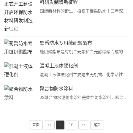
料研发制造新征程
固焜新材料的诞生，植根于蜀禹防水十二年深耕防水行业的深厚积淀。自2013年蜀禹防水创立以来，始终秉持“技术立企、服务兴业”理念，构建了“材料研发生产+工程施工+维保服务”的全产业链体系，通过旗下四川省多采相荣实业有限公司实现防水材料自主供应，已为···
蜀禹防水专用缝织聚酯布
缝织聚酯布是有机二元酸和二元醇缩聚而成的聚酯经纺丝所编织的一种透气透水的高分子合成纤维布，具有较高的强度与弹性恢复能力，坚牢耐用、耐光性较好，其耐晒能力胜过天然纤维织物，其独特的结构保证了防水涂料能很好的渗透其中，使底面涂料和中间涂料能形成···
混凝土液体硬化剂
混凝土液体硬化剂主要是由无机物、化学活性物质和络合物等组成的渗透型混凝土增强材料，是一种有着独特配方的单组份水性农业生产体系复合新型材料，能有效渗透混凝土表层1-20mm，与混凝土中的游离物质发生一系列复杂的化学反应，形成一种三维网状的致密整体，···
聚合物防水涂料
JS聚合物水泥防水涂料是柔性防水涂料，即涂膜防水的一种。 J指聚合物，S指水泥。故JS就是聚合物水泥防水涂料，所以又称JS防水涂料("JS"为"聚合物水泥"的拼音字头)，是一种以聚丙烯酸酯乳液、乙烯-醋酸乙烯酯共聚乳液等聚合物乳液与各种添···
首页
<<
1
1/1
>>
尾页