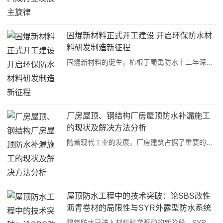
固焜新材料正式开工建设 开启环保防水材
料研发制造新征程
固焜新材料的诞生，植根于蜀禹防水十二年深耕防水行业的深厚积淀。自2013年蜀禹防水创立以来，始终秉持“技术立企、服务兴业”理念，构建了“材料研发生产+工程施工+维保服务”的全产业链体系，通过旗下四川省多采相荣实业有限公司实现防水材料自主供应，已为···
厂房屋顶、钢结构厂房屋顶防水补漏施工
的现状及解决方法分析
随着现代工业的发展，厂房建筑占据了重要的地位。而厂房的屋顶作为保护厂房内部设备和物资不受气候影响的重要组成部分，其防水补漏工作也显得尤为重要，厂房屋顶防水补漏施工是维护建筑安全的重要环节，也是建筑维修保养的重点工作。在施工过程中，需要综合考···
屋顶防水工程中的技术突破：论SBS改性
沥青卷材的局限性与SYR外露型防水系统
的技术突破
建筑防水已进入材料科学驱动的新阶段，SYR外露型防水系统通过分子层面的材料设计和系统化的工艺创新，从根本上解决了传统SBS体系的结构性缺陷。在双碳战略背景下，这种轻量化、长寿命、免维护的防水解决方案，必将引领行业向更高效、更可持续的方向发展。建议···