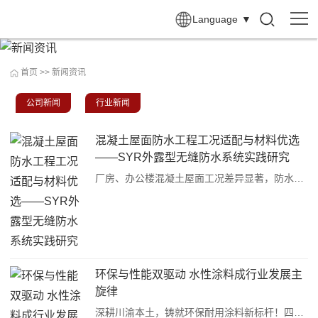
Language
▼
首页
>>
新闻资讯
公司新闻
行业新闻
混凝土屋面防水工程工况适配与材料优选
——SYR外露型无缝防水系统实践研究
厂房、办公楼混凝土屋面工况差异显著，防水核心需求各有侧重，传统沥青类防水方案因抗紫外线性能不足、粘结强度低、抗高低温性能有限、工况适配性差等短板，无法满足两类建筑“长期稳定、低运维成本”的防水需求。SYR外露型无缝防水系统凭借优异的抗紫外线性能···
环保与性能双驱动 水性涂料成行业发展主
旋律
深耕川渝本土，铸就环保耐用涂料新标杆！四川固焜新材料聚焦水性涂料创新，打造符合川渝气候特点的防水、防腐产品体系，助力 “双碳” 目标，引领绿色涂料行业发展。