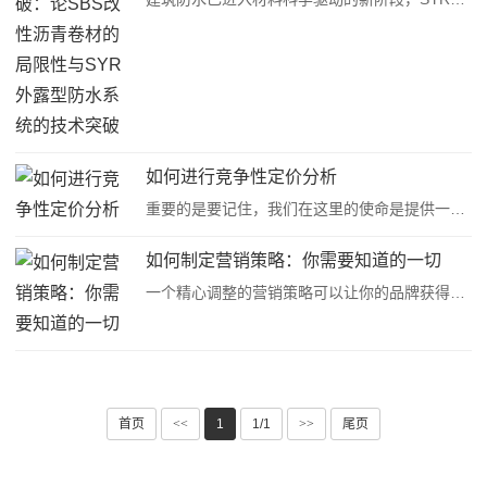
如何进行竞争性定价分析
重要的是要记住，我们在这里的使命是提供一种产品或服务，可以在竞争中获得竞争优势，但您仍然希望获得利润率。这可能令人望而生畏；为了确保利润，你可能会将价格过高，吓跑潜在客户。那么为什么不选择一个更低的价格呢？嗯，你可能会严重损害你的利润和营业···
如何制定营销策略：你需要知道的一切
一个精心调整的营销策略可以让你的品牌获得成功。尽管制定营销策略的原则保持不变，但仅在2022年，我们就看到了向不同类型内容的重大转变，例如短视频。因此，例如，你需要从一个客户问题开始，进行SWOT分析，跟踪你的竞争对手，并试图找出他们的弱点，让你脱···
首页
<<
1
1/1
>>
尾页